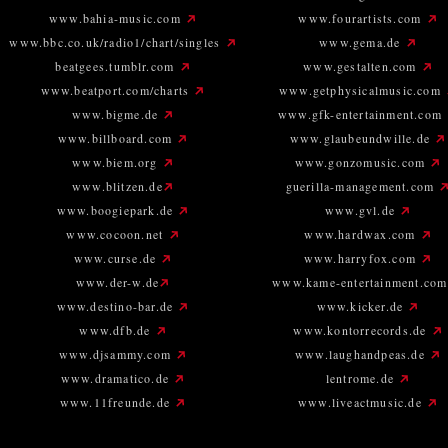
www.bahia-music.com
www.fourartists.com
www.bbc.co.uk/radio1/chart/singles
www.gema.de
beatgees.tumblr.com
www.gestalten.com
www.beatport.com/charts
www.getphysicalmusic.com
www.bigme.de
www.gfk-entertainment.com
www.billboard.com
www.glaubeundwille.de
www.biem.org
www.gonzomusic.com
www.blitzen.de
guerilla-management.com
www.boogiepark.de
www.gvl.de
www.cocoon.net
www.hardwax.com
www.curse.de
www.harryfox.com
www.der-w.de
www.kame-entertainment.co
www.destino-bar.de
www.kicker.de
www.dfb.de
www.kontorrecords.de
www.djsammy.com
www.laughandpeas.de
www.dramatico.de
lentrome.de
www.11freunde.de
www.liveactmusic.de